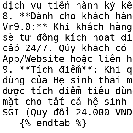
dịch vụ tiến hành ký kế
8. **Dành cho khách hàn
Vr9.0:** Khi khách hàng
sẽ tự động kích hoạt dị
cấp 24/7. Qúy khách có 
App/Website hoặc liên h
9. **Tích điểm**: Khi q
dùng của Hẹ sinh thái m
được tích điểm tiêu dùn
mặt cho tất cả hệ sinh 
SGI (Quy đổi 24.000 VND
   {% endtab %}
