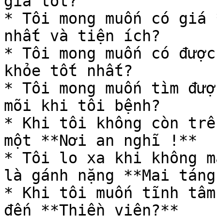
giá tốt?

* Tôi mong muốn có giá 
nhất và tiện ích?

* Tôi mong muốn có được
khỏe tốt nhất?

* Tôi mong muốn tìm đượ
mõi khi tôi bệnh?

* Khi tôi không còn trê
một **Nơi an nghĩ !**

* Tôi lo xa khi không m
là gánh nặng **Mai táng?
* Khi tôi muốn tĩnh tâm
đến **Thiền viện?**
