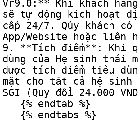
Vr9.0:** Khi khách hàng
sẽ tự động kích hoạt dị
cấp 24/7. Qúy khách có 
App/Website hoặc liên h
9. **Tích điểm**: Khi q
dùng của Hẹ sinh thái m
được tích điểm tiêu dùn
mặt cho tất cả hệ sinh 
SGI (Quy đổi 24.000 VND
   {% endtab %}
