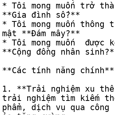
* Tôi mong muốn trở thàn
**Gia đình số?**

* Tôi mong muốn thông t
mật **Đám mây?**

* Tôi mong muốn  được k
**Cộng đồng nhân sinh?**
**Các tính năng chính**

1. **Trải nghiệm xu thế
trải nghiệm tìm kiếm th
phẩm, dịch vụ qua công 