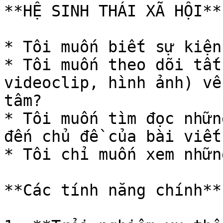
**HỆ SINH THÁI XÃ HỘI**

* Tôi muốn biết sự kiện
* Tôi muốn theo dõi tất
videoclip, hình ảnh) về
tâm?

* Tôi muốn tìm đọc nhữn
đến chủ đề của bài viết
* Tôi chỉ muốn xem nhữn
**Các tính năng chính**
