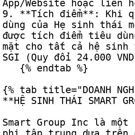
App/Website hoặc liên h
9. **Tích điểm**: Khi q
dùng của Hẹ sinh thái m
được tích điểm tiêu dùn
mặt cho tất cả hệ sinh 
SGI (Quy đổi 24.000 VND
   {% endtab %}

{% tab title="DOANH NGH
**HỆ SINH THÁI SMART GR
Smart Group Inc là một 
phi tập trung dựa trên 