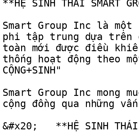
**HỆ SINH THÁI SMART GR
Smart Group Inc là một 
phi tập trung dựa trên 
toàn mới được điều khiể
thống hoạt động theo mộ
CỘNG+SINH"

Smart Group Inc mong mu
cộng đồng qua những vấn
&#x20;   **HỆ SINH THÁI