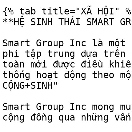
{% tab title="XÃ HỘI" %}
**HỆ SINH THÁI SMART GR
Smart Group Inc là một 
phi tập trung dựa trên 
toàn mới được điều khiể
thống hoạt động theo mộ
CỘNG+SINH"

Smart Group Inc mong mu
cộng đồng qua những vấn