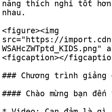
năng thích nghi tốt hơn
nhau.

<figure><img 
src="https://import.cdn
WSAHcZWTptd_KIDS.png" a
<figcaption></figcaptio
### Chương trình giảng 
#### Chào mừng bạn đến 
* Video: Can đảm là gì
