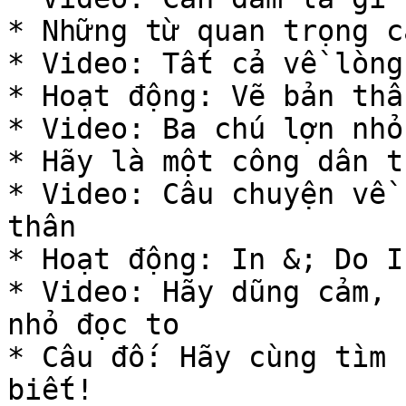
* Những từ quan trọng c
* Video: Tất cả về lòng
* Hoạt động: Vẽ bản thâ
* Video: Ba chú lợn nhỏ

* Hãy là một công dân t
* Video: Câu chuyện về 
thân

* Hoạt động: In &; Do I
* Video: Hãy dũng cảm, 
nhỏ đọc to

* Câu đố: Hãy cùng tìm 
biết!
